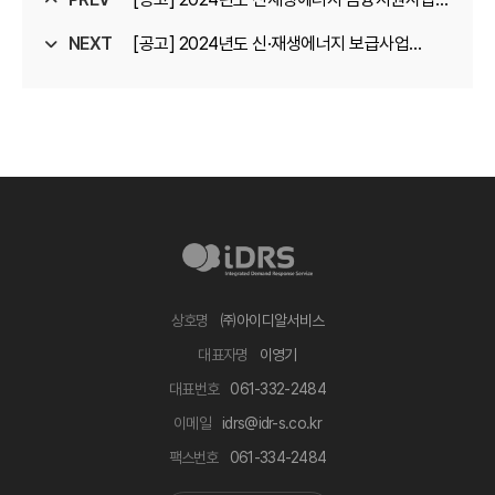
NEXT
지원 공고
[공고] 2024년도 신·재생에너지 보급사업
참여기업 모집 공고
상호명
㈜아이디알서비스
대표자명
이영기
대표번호
‍061-332-2484
이메일
idrs‍@idr-s.co.kr
팩스번호
‍061-334-2484