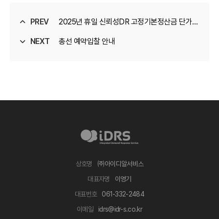
PREV
2025년 휴일 신뢰성DR 고정기본정산금 단가
NEXT
(원/kW) 안내
총선 예약입찰 안내
상호명
㈜아이디알서비스
대표자명
이영기
대표번호
‍061-332-2484
이메일
idrs‍@idr-s.co.kr