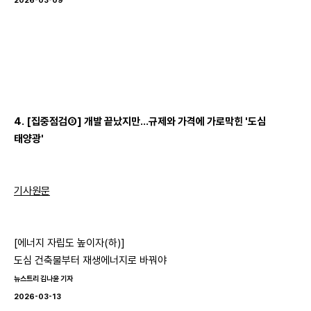
2026-03-09
4. [집중점검③] 개발 끝났지만...규제와 가격에 가로막힌 '도심
태양광'
기사원문
[에너지 자립도 높이자(하)]
도심 건축물부터 재생에너지로 바꿔야
뉴스트리 김나윤 기자
2026-03-13