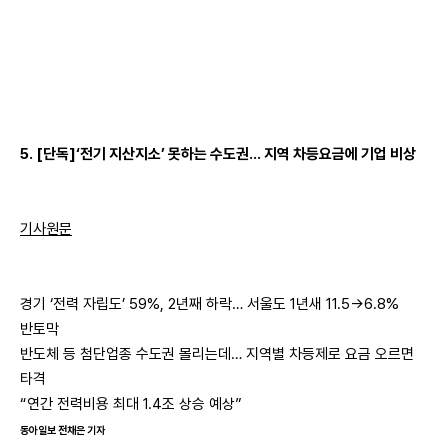
5. [단독]‘전기 지산지소’ 못하는 수도권… 지역 차등요금에 기업 비상
기사원문
경기 ‘전력 자립도’ 59%, 2년째 하락… 서울도 1년새 11.5→6.8%
반토막
반도체 등 첨단업종 수도권 몰리는데… 지역별 차등제로 요금 오르면
타격
“연간 전력비용 최대 1.4조 상승 예상”
동아일보 전채은 기자