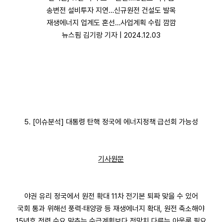
송변전 설비투자 지연…신규원전 건설도 발목
재생에너지 업계도 혼선…사업계획 수립 깜깜
뉴스핌 김기랑 기자 | 2024.12.03
5. [이슈분석] 대통령 탄핵 정국에 에너지정책 급선회 가능성
기사원문
야권 유리 정국에서 원전 확대 11차 전기본 퇴짜 맞을 수 있어
국회 통과 위해선 풍력·태양광 등 재생에너지 확대, 원전 축소해야
15년후 전력 수요 맞추는 수급계획보다 전망치 다루는 아웃룩 필요