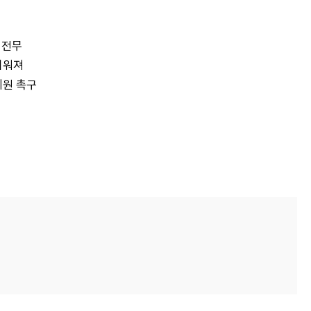
 전무
려워져
지원 촉구