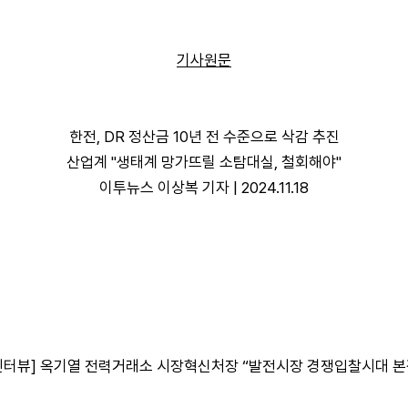
기사원문
한전, DR 정산금 10년 전 수준으로 삭감 추진
산업계 "생태계 망가뜨릴 소탐대실, 철회해야"
이투뉴스 이상복 기자 | 2024.11.18
 [인터뷰] 옥기열 전력거래소 시장혁신처장 “발전시장 경쟁입찰시대 본